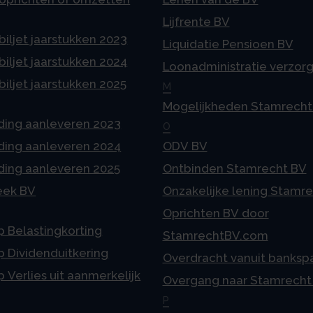
Lijfrente BV
iljet jaarstukken 2023
Liquidatie Pensioen BV
iljet jaarstukken 2024
Loonadministratie verzor
iljet jaarstukken 2025
M
Mogelijkheden Stamrecht
ding aanleveren 2023
O
ding aanleveren 2024
ODV BV
ding aanleveren 2025
Ontbinden Stamrecht BV
eek BV
Onzakelijke lening Stamr
Oprichten BV door
p Belastingkorting
StamrechtBV.com
p Dividenduitkering
Overdracht vanuit banksp
p Verlies uit aanmerkelijk
Overgang naar Stamrecht
P