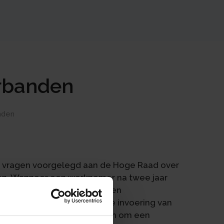
erbanden
nden
e vragen voorgelegd aan de Hoge Raad over
en. Wanneer een werknemer na twee jaar
n gewerkt recht krijgt op een
 dienstverband niet. Door de invoering van
ers een belemmering gekomen om een