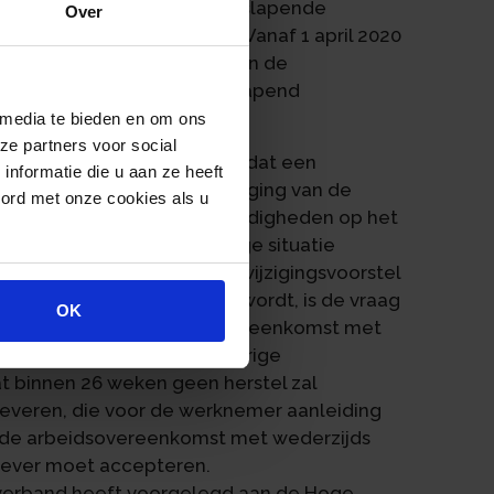
eer de werknemer zelf het slapende
Over
p een transitievergoeding. Vanaf 1 april 2020
 het UWV tot vergoeding van de
ij de beëindiging van een slapend
 media te bieden en om ons
ze partners voor social
t de Hoge Raad geoordeeld dat een
nformatie die u aan ze heeft
l van de werkgever tot wijziging van de
oord met onze cookies als u
band met gewijzigde omstandigheden op het
ok geldt in de spiegelbeeldige situatie
igde omstandigheden een wijzigingsvoorstel
 bevestigend beantwoord wordt, is de vraag
OK
ëindiging van de arbeidsovereenkomst met
f de combinatie van langdurige
t binnen 26 weken geen herstel zal
everen, die voor de werknemer aanleiding
an de arbeidsovereenkomst met wederzijds
gever moet accepteren.
t verband heeft voorgelegd aan de Hoge