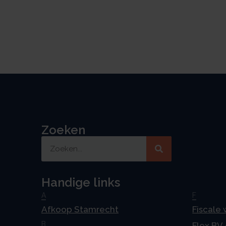
Zoeken
Handige links
A
F
Afkoop Stamrecht
Fiscale
B
Flex BV