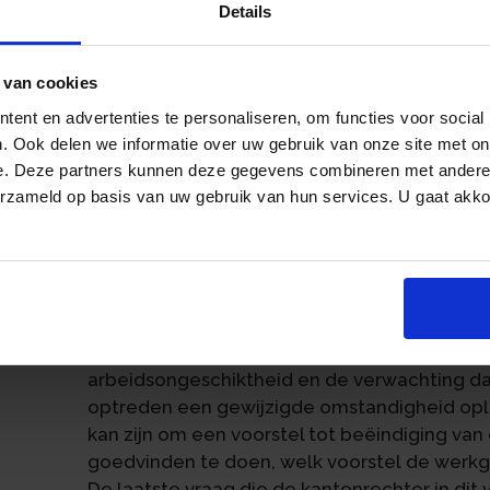
slapend dienstverband te beëindigen. Wann
Details
dienstverband opzegt, heeft hij geen recht o
kunnen werkgevers een verzoek indienen bij
 van cookies
transitievergoeding die zij hebben betaald b
dienstverband.
ent en advertenties te personaliseren, om functies voor social
. Ook delen we informatie over uw gebruik van onze site met on
In het arrest Stoof/Mammoet uit 2008 heef
e. Deze partners kunnen deze gegevens combineren met andere i
werknemer verplicht kan zijn om een voorste
an
erzameld op basis van uw gebruik van hun services. U gaat akk
arbeidsovereenkomst te aanvaarden in ver
werk. Een van de vragen is nu of dit arrest o
waarin de werknemer in verband met gewijz
doet aan de werkgever. Wanneer deze vraag
of het ook kan gaan om een voorstel tot be
wederzijds goedvinden. De vervolgvraag is o
arbeidsongeschiktheid en de verwachting da
optreden een gewijzigde omstandigheid opl
kan zijn om een voorstel tot beëindiging v
goedvinden te doen, welk voorstel de werk
De laatste vraag die de kantonrechter in di