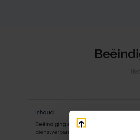
Beëindi
Ho
Inhoud
Beëindiging slapende
dienstverbanden