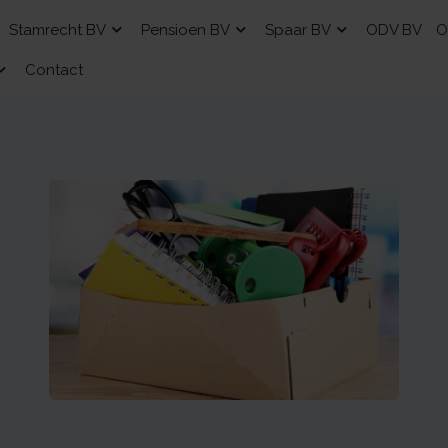
Stamrecht BV
Pensioen BV
Spaar BV
ODV BV
O
Contact