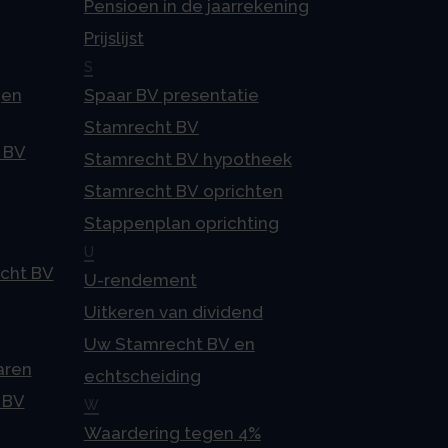
Pensioen in de jaarrekening
Prijslijst
S
gen
Spaar BV presentatie
Stamrecht BV
 BV
Stamrecht BV hypotheek
Stamrecht BV oprichten
Stappenplan oprichting
U
echt BV
U-rendement
Uitkeren van dividend
Uw Stamrecht BV en
aren
echtscheiding
 BV
W
Waardering tegen 4%