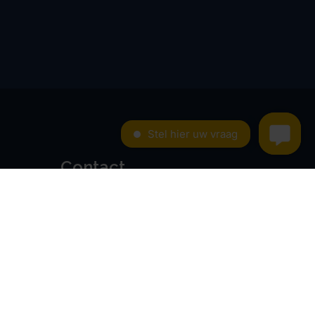
Contact
Kroese en Geraerts
Belastingadvies BV
Rondweg 103
5406 NK, Uden
0486 - 416 299
info@stamrechtbv.com