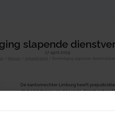
ging slapende dienstv
17 april 2019
me
/
Nieuws
/
Arbeidsrecht
/
Beëindiging slapende dienstverba
De kantonrechter Limburg heeft prejudiciël
de beëindiging van slapende dienstverband
wegens arbeidsongeschiktheid niet te hebbe
arbeidsongeschiktheidsuitkering, eindigt het
de transitievergoeding is er voor werkgev