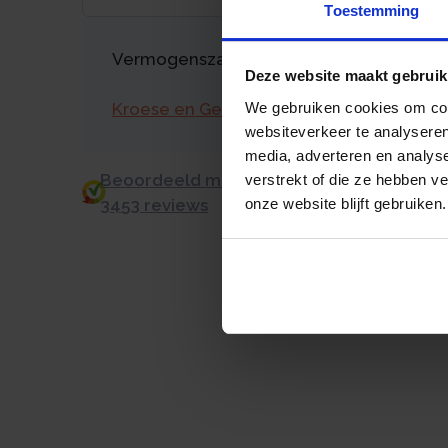
Toestemming
Vermogenszaken goed regelen?
Deze website maakt gebruik
Kroese en Geraerts
We gebruiken cookies om cont
websiteverkeer te analyseren
media, adverteren en analys
Beoordeeld met een 9.0 uit 10 op basis v
verstrekt of die ze hebben v
3453 reviews
onze website blijft gebruiken.