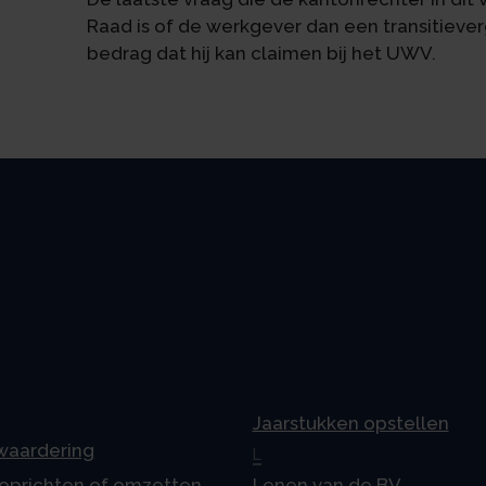
Raad is of de werkgever dan een transitiev
bedrag dat hij kan claimen bij het UWV.
Jaarstukken opstellen
 waardering
L
 oprichten of omzetten
Lenen van de BV