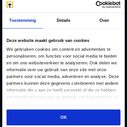
A
Jaarstukken opstellen
Afkoop Stamrecht
L
Toestemming
Details
Over
B
Lenen van de BV
Belastingdienst
Lijfrente BV
doorgeven
Liquidatie Pensioen BV
Deze website maakt gebruik van cookies
rekeningnummer
Loonadministratie
We gebruiken cookies om content en advertenties te
C
personaliseren, om functies voor social media te bieden
verzorgen
en om ons websiteverkeer te analyseren. Ook delen we
Checklist IB 2023 (PDF)
M
informatie over uw gebruik van onze site met onze
Checklist IB 2023 (Word)
Mogelijkheden
partners voor social media, adverteren en analyse. Deze
Checklist IB 2024 (PDF)
Stamrecht BV
partners kunnen deze gegevens combineren met andere
informatie die u aan ze heeft verstrekt of die ze hebben
Checklist IB 2024 (Word)
O
verzameld op basis van uw gebruik van hun services. U
Checklist IB 2025 (PDF)
ODV BV
gaat akkoord met onze cookies als u onze website blijft
Checklist IB 2025 (Word)
Ontbinden Stamrecht
gebruiken.
OK
Contact
BV
E
Onzakelijke lening