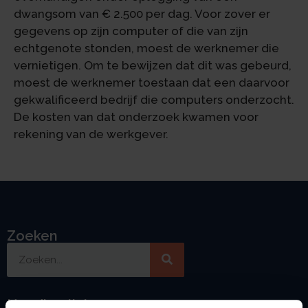
dwangsom van € 2.500 per dag. Voor zover er
gegevens op zijn computer of die van zijn
echtgenote stonden, moest de werknemer die
vernietigen. Om te bewijzen dat dit was gebeurd,
moest de werknemer toestaan dat een daarvoor
gekwalificeerd bedrijf die computers onderzocht.
De kosten van dat onderzoek kwamen voor
rekening van de werkgever.
Zoeken
Handige links