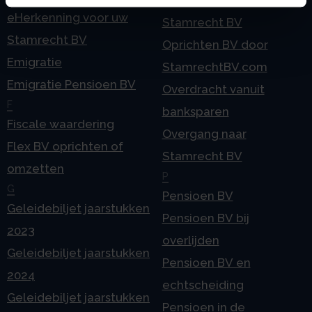
eHerkenning voor uw
Stamrecht BV
Stamrecht BV
Oprichten BV door
Emigratie
StamrechtBV.com
Emigratie Pensioen BV
Overdracht vanuit
F
banksparen
Fiscale waardering
Overgang naar
Flex BV oprichten of
Stamrecht BV
omzetten
P
G
Pensioen BV
Geleidebiljet jaarstukken
Pensioen BV bij
2023
overlijden
Geleidebiljet jaarstukken
Pensioen BV en
2024
echtscheiding
Geleidebiljet jaarstukken
Pensioen in de