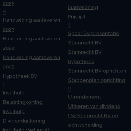
2025
jaarrekening
H
Prijslijst
Handleiding aanleveren
S
2023
Spaar BV presentatie
Handleiding aanleveren
Stamrecht BV
2024
Stamrecht BV
Handleiding aanleveren
hypotheek
2025
Stamrecht BV oprichten
Hypotheek BV
Stappenplan oprichting
I
U
Invulhulp
U-rendement
Belastingkorting
Uitkeren van dividend
Invulhulp
Uw Stamrecht BV en
Dividenduitkering
echtscheiding
Invulhulp Verlies uit