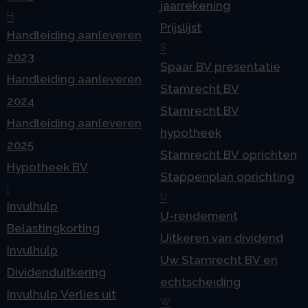
jaarrekening
H
Prijslijst
Handleiding aanleveren
S
2023
Spaar BV presentatie
Handleiding aanleveren
Stamrecht BV
2024
Stamrecht BV
Handleiding aanleveren
hypotheek
2025
Stamrecht BV oprichten
Hypotheek BV
Stappenplan oprichting
I
U
Invulhulp
U-rendement
Belastingkorting
Uitkeren van dividend
Invulhulp
Uw Stamrecht BV en
Dividenduitkering
echtscheiding
Invulhulp Verlies uit
W