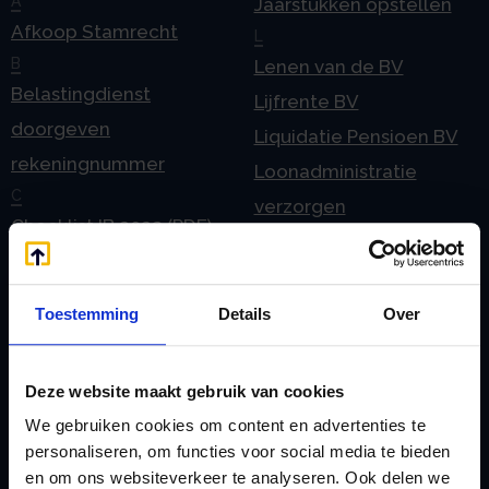
A
Jaarstukken opstellen
Afkoop Stamrecht
L
B
Lenen van de BV
Belastingdienst
Lijfrente BV
doorgeven
Liquidatie Pensioen BV
rekeningnummer
Loonadministratie
C
verzorgen
Checklist IB 2023 (PDF)
M
Checklist IB 2023 (Word)
Mogelijkheden
Checklist IB 2024 (PDF)
Stamrecht BV
Toestemming
Details
Over
Checklist IB 2024 (Word)
O
Checklist IB 2025 (PDF)
ODV BV
Deze website maakt gebruik van cookies
Checklist IB 2025 (Word)
Ontbinden Stamrecht
We gebruiken cookies om content en advertenties te
Contact
BV
personaliseren, om functies voor social media te bieden
E
Onzakelijke lening
en om ons websiteverkeer te analyseren. Ook delen we