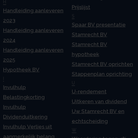
H
Prijslijst
Handleiding aanleveren
S
2023
Spaar BV presentatie
Handleiding aanleveren
Stamrecht BV
2024
Stamrecht BV
Handleiding aanleveren
hypotheek
2025
Stamrecht BV oprichten
Hypotheek BV
Stappenplan oprichting
I
U
Invulhulp
U-rendement
Belastingkorting
Uitkeren van dividend
Invulhulp
Uw Stamrecht BV en
Dividenduitkering
echtscheiding
Invulhulp Verlies uit
W
aanmerkelijk belang