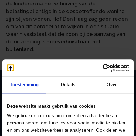
de kinderen na de verhuizing van de
belastingplichtige in de desbetreffende woning
zijn blijven wonen. Hof Den Haag zag geen reden
om van dit oordeel af te wijken in een situatie
waarin vaststaat dat de zoon bij de aanvang van
de uitzending is meeverhuisd naar het
buitenland.
Toestemming
Details
Over
Zoeken
Deze website maakt gebruik van cookies
We gebruiken cookies om content en advertenties te
personaliseren, om functies voor social media te bieden
Handige links
en om ons websiteverkeer te analyseren. Ook delen we
A
Jaarstukken opstellen