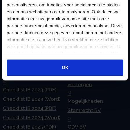
personaliseren, om functies voor social media te bieden
en om ons websiteverkeer te analyseren. Ook delen we
informatie over uw gebruik van onze site met onze
Handige links
partners voor social media, adverteren en analyse. Deze
A
Jaarstukken opstellen
partners kunnen deze gegevens combineren met andere
Afkoop Stamrecht
L
informatie die u aan ze heeft verstrekt of die ze hebben
verzameld op basis van uw gebruik van hun services. U
B
Lenen van de BV
gaat akkoord met onze cookies als u onze website blijft
Belastingdienst
Lijfrente BV
gebruiken.
doorgeven
Liquidatie Pensioen BV
OK
rekeningnummer
Loonadministratie
C
verzorgen
Checklist IB 2023 (PDF)
M
Checklist IB 2023 (Word)
Mogelijkheden
Checklist IB 2024 (PDF)
Stamrecht BV
Checklist IB 2024 (Word)
O
Checklist IB 2025 (PDF)
ODV BV