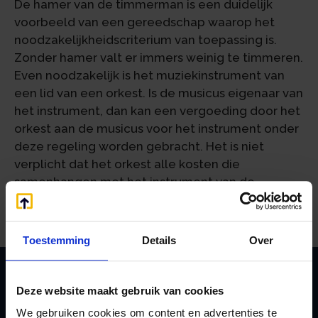
De hamer van de timmerman is een duidelijk
voorbeeld van een gereedschap waarop het
noodzakelijkheidscriterium van toepassing is.
Zonder hamer valt er immers weinig te timmeren.
Even noodzakelijk is het muziekinstrument van
een lid van een orkest. Is de musicus eigenaar van
het instrument, dan kan een vergoeding door het
orkest aan de musicus voor het instrument onder
deze regeling worden gebracht. Het is niet
verplicht dat het orkest alle kosten die
samenhangen met het instrument van de
musicus vergoedt.
Toestemming
Details
Over
Deze website maakt gebruik van cookies
Zoeken
We gebruiken cookies om content en advertenties te