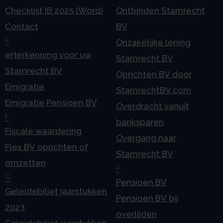
Checklist IB 2025 (Word)
Ontbinden Stamrecht
Contact
BV
E
Onzakelijke lening
eHerkenning voor uw
Stamrecht BV
Stamrecht BV
Oprichten BV door
Emigratie
StamrechtBV.com
Emigratie Pensioen BV
Overdracht vanuit
F
banksparen
Fiscale waardering
Overgang naar
Flex BV oprichten of
Stamrecht BV
omzetten
P
G
Pensioen BV
Geleidebiljet jaarstukken
Pensioen BV bij
2023
overlijden