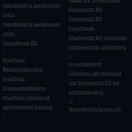
Spaar BV presentatie
Handleiding aanleveren
Stamrecht BV
2024
Stamrecht BV
Handleiding aanleveren
hypotheek
2025
Stamrecht BV oprichten
Hypotheek BV
Stappenplan oprichting
I
U
Invulhulp
U-rendement
Belastingkorting
Uitkeren van dividend
Invulhulp
Uw Stamrecht BV en
Dividenduitkering
echtscheiding
Invulhulp Verlies uit
W
aanmerkelijk belang
Waardering tegen 4%
J