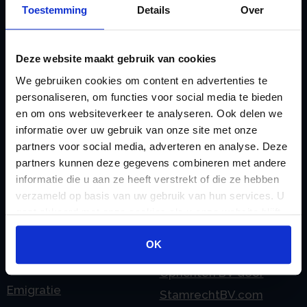
Toestemming
Details
Over
doorgeven
Liquidatie Pensioen BV
rekeningnummer
Loonadministratie
C
Deze website maakt gebruik van cookies
verzorgen
Checklist IB 2023 (PDF)
We gebruiken cookies om content en advertenties te
M
Checklist IB 2023 (Word)
personaliseren, om functies voor social media te bieden
Mogelijkheden
en om ons websiteverkeer te analyseren. Ook delen we
Checklist IB 2024 (PDF)
Stamrecht BV
informatie over uw gebruik van onze site met onze
Checklist IB 2024 (Word)
O
partners voor social media, adverteren en analyse. Deze
Checklist IB 2025 (PDF)
ODV BV
partners kunnen deze gegevens combineren met andere
informatie die u aan ze heeft verstrekt of die ze hebben
Checklist IB 2025 (Word)
Ontbinden Stamrecht
verzameld op basis van uw gebruik van hun services. U
Contact
BV
gaat akkoord met onze cookies als u onze website blijft
E
Onzakelijke lening
gebruiken.
OK
eHerkenning voor uw
Stamrecht BV
Stamrecht BV
Oprichten BV door
Emigratie
StamrechtBV.com