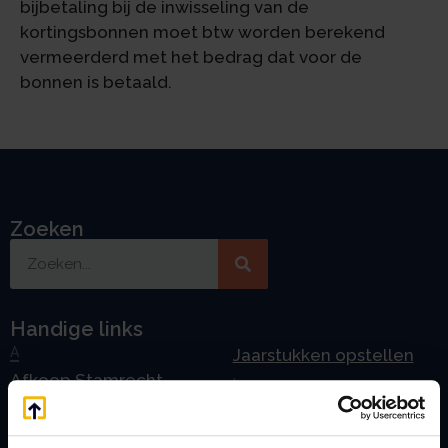
bijbetaling bij de inwisseling van de
kortingsbonnen moet btw worden berekend
vermeerderd met het bedrag dat voor de
bonnen is betaald.
Zoeken
Handige links
A
Jaarstukken opstellen
Afkoop Stamrecht
L
B
Lenen van de BV
Belastingdienst
Lijfrente BV