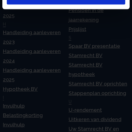
echtscheiding
Geleidebiljet jaarstukken
Pensioen in de
2025
jaarrekening
H
Prijslijst
Handleiding aanleveren
S
2023
Spaar BV presentatie
Handleiding aanleveren
Stamrecht BV
2024
Stamrecht BV
Handleiding aanleveren
hypotheek
2025
Stamrecht BV oprichten
Hypotheek BV
Stappenplan oprichting
I
U
Invulhulp
U-rendement
Belastingkorting
Uitkeren van dividend
Invulhulp
Uw Stamrecht BV en