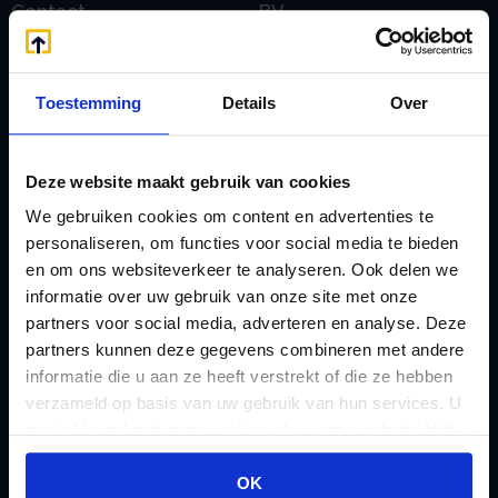
Contact
BV
E
Onzakelijke lening
eHerkenning voor uw
Stamrecht BV
Toestemming
Details
Over
Stamrecht BV
Oprichten BV door
Emigratie
StamrechtBV.com
Emigratie Pensioen BV
Deze website maakt gebruik van cookies
Overdracht vanuit
F
We gebruiken cookies om content en advertenties te
banksparen
Fiscale waardering
personaliseren, om functies voor social media te bieden
Overgang naar
en om ons websiteverkeer te analyseren. Ook delen we
Flex BV oprichten of
Stamrecht BV
informatie over uw gebruik van onze site met onze
omzetten
partners voor social media, adverteren en analyse. Deze
P
G
partners kunnen deze gegevens combineren met andere
Pensioen BV
informatie die u aan ze heeft verstrekt of die ze hebben
Geleidebiljet jaarstukken
Pensioen BV bij
verzameld op basis van uw gebruik van hun services. U
2023
overlijden
gaat akkoord met onze cookies als u onze website blijft
Geleidebiljet jaarstukken
gebruiken.
Pensioen BV en
OK
2024