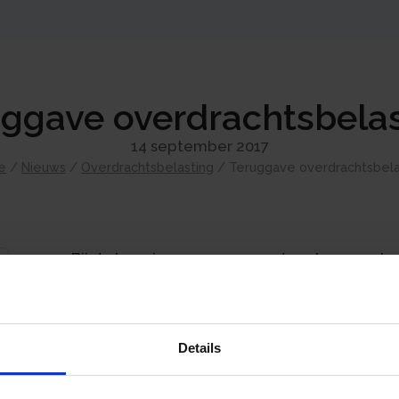
ggave overdrachtsbela
14 september 2017
e
/
Nieuws
/
Overdrachtsbelasting
/
Teruggave overdrachtsbela
Bij de levering van onroerende zaken moet 
verzoek kan een teruggaaf van betaalde ove
wanneer door de werking van een ontbinden
juridisch als feitelijk wordt hersteld.
Details
Een akte van levering bevatte een ontbinde
opgenomen, dat de koper een bedrag per ma