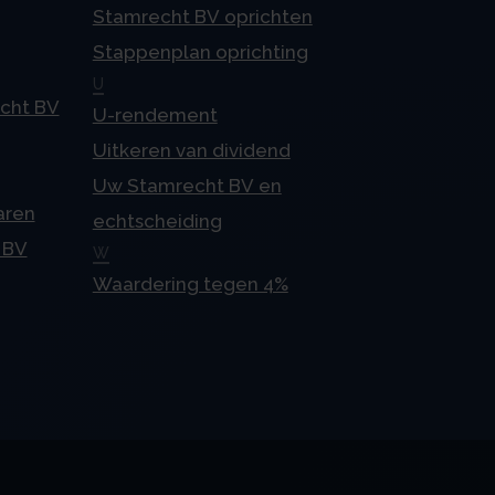
Stamrecht BV oprichten
Stappenplan oprichting
U
echt BV
U-rendement
Uitkeren van dividend
Uw Stamrecht BV en
aren
echtscheiding
 BV
W
Waardering tegen 4%