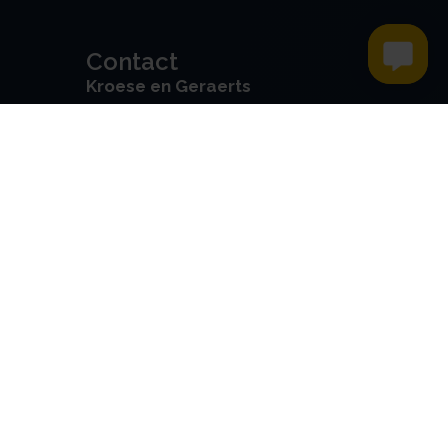
Contact
Kroese en Geraerts
Belastingadvies BV
Rondweg 103
5406 NK, Uden
0486 - 416 299
info@stamrechtbv.com
Maandag t/m vrijdag van 09:00
tot 17:00 bereikbaar
Beoordeeld met een 9.0 uit 10
op basis van 3453 reviews