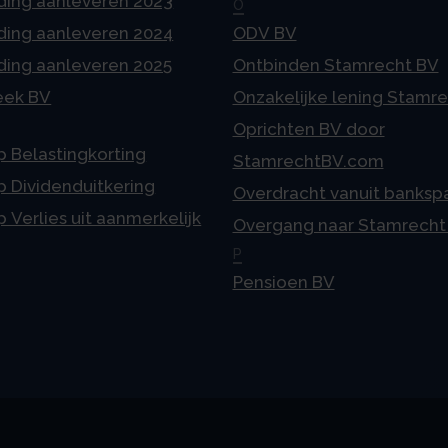
ding aanleveren 2023
O
ding aanleveren 2024
ODV BV
ding aanleveren 2025
Ontbinden Stamrecht BV
eek BV
Onzakelijke lening Stamr
Oprichten BV door
p Belastingkorting
StamrechtBV.com
p Dividenduitkering
Overdracht vanuit banksp
p Verlies uit aanmerkelijk
Overgang naar Stamrecht
P
Pensioen BV