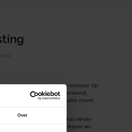
sting
sting
overdrachtsbelasting worden betaald. Op
rdrachtsbelasting worden verleend,
de voorwaarde de oude situatie zowel
Over
nde voorwaarde. In de akte was verder
and zou betalen aan de verkoper als