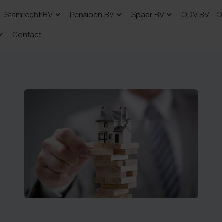
Stamrecht BV
Pensioen BV
Spaar BV
ODV BV
O
Contact