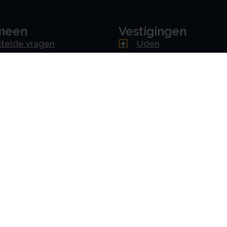
meen
Vestigingen
telde vragen
Uden
ne voorwaarden
Amsterdam
mer
Rotterdam
cy & AVG
's-Hertogenbosch
erklaring
Driebergen
Downloads
oorkeuren instellen
Handleiding portal
erklaring
Handleiding app
ons
amrechtbv.com
ensen
es