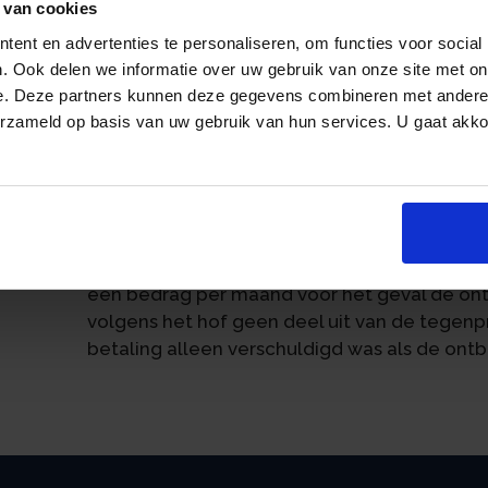
voorschot op de koopsom. Dat vooruitbetaal
 van cookies
de ontbindende voorwaarde zich zou voordo
ent en advertenties te personaliseren, om functies voor social
niet zou voordoen, zou het vooruitbetaald
. Ook delen we informatie over uw gebruik van onze site met on
verschuldigde koopsom. Door het intreden 
e. Deze partners kunnen deze gegevens combineren met andere i
eigendom van de onroerende zaak weer bij 
erzameld op basis van uw gebruik van hun services. U gaat akk
an
inspecteur weigerde de teruggaaf van overd
volledige herstel van de oude toestand was 
Hof Arnhem-Leeuwarden is van oordeel dat 
moeten honoreren. Volgens het hof is de toes
juridisch hersteld door de vervulling van d
een bedrag per maand voor het geval de on
volgens het hof geen deel uit van de tegenp
betaling alleen verschuldigd was als de on