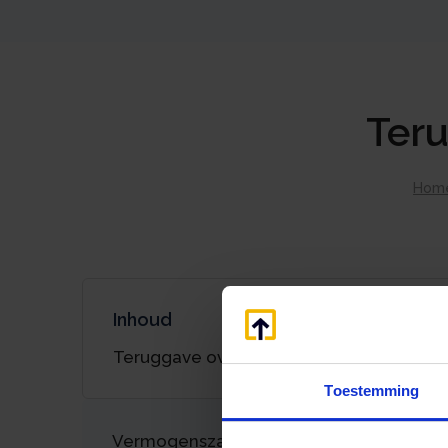
Teru
Hom
Inhoud
Teruggave overdrachtsbelasting
Toestemming
Vermogenszaken goed regelen?