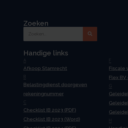
Zoeken
Handige links
A
F
Afkoop Stamrecht
Fiscale
B
Flex BV
Belastingdienst doorgeven
G
rekeningnummer
Geleideb
C
Geleideb
Checklist IB 2023 (PDF)
Geleideb
Checklist IB 2023 (Word)
H