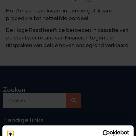
Hof Amsterdam kwam in een vergelijkbare
procedure tot hetzelfde oordeel.
De Hoge Raad heeft de beroepen in cassatie van
de staatssecretaris van Financiën tegen de
uitspraken van beide hoven ongegrond verklaard.
Zoeken
Handige links
A
Jaarstukken opstellen
Afkoop Stamrecht