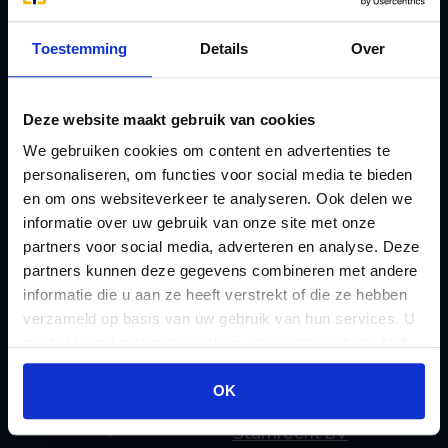
L
B
Lenen van de BV
Toestemming
Details
Over
Belastingdienst
Lijfrente BV
doorgeven
Liquidatie Pensioen BV
rekeningnummer
Deze website maakt gebruik van cookies
Loonadministratie
C
We gebruiken cookies om content en advertenties te
verzorgen
personaliseren, om functies voor social media te bieden
Checklist IB 2023 (PDF)
M
en om ons websiteverkeer te analyseren. Ook delen we
Checklist IB 2023 (Word)
Mogelijkheden
informatie over uw gebruik van onze site met onze
Checklist IB 2024 (PDF)
partners voor social media, adverteren en analyse. Deze
Stamrecht BV
partners kunnen deze gegevens combineren met andere
Checklist IB 2024 (Word)
O
informatie die u aan ze heeft verstrekt of die ze hebben
Checklist IB 2025 (PDF)
ODV BV
verzameld op basis van uw gebruik van hun services. U
Checklist IB 2025 (Word)
Ontbinden Stamrecht
gaat akkoord met onze cookies als u onze website blijft
gebruiken.
Contact
BV
OK
E
Onzakelijke lening
eHerkenning voor uw
Stamrecht BV