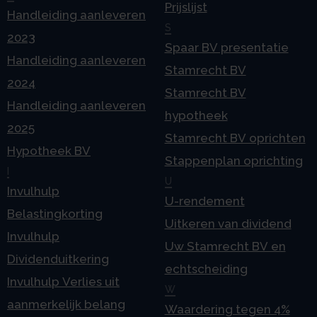
Prijslijst
Handleiding aanleveren
S
2023
Spaar BV presentatie
Handleiding aanleveren
Stamrecht BV
2024
Stamrecht BV
Handleiding aanleveren
hypotheek
2025
Stamrecht BV oprichten
Hypotheek BV
Stappenplan oprichting
I
U
Invulhulp
U-rendement
Belastingkorting
Uitkeren van dividend
Invulhulp
Uw Stamrecht BV en
Dividenduitkering
echtscheiding
Invulhulp Verlies uit
W
aanmerkelijk belang
Waardering tegen 4%