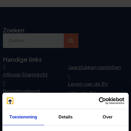
Zoeken
Handige links
A
Jaarstukken opstellen
Afkoop Stamrecht
L
B
Lenen van de BV
Belastingdienst
Lijfrente BV
doorgeven
Liquidatie Pensioen BV
rekeningnummer
Loonadministratie
Toestemming
Details
Over
C
verzorgen
Checklist IB 2023 (PDF)
M