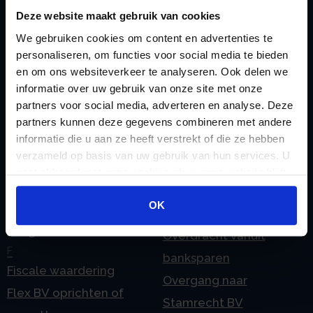
Checklist IB 2023 (Word)
Mogelijkheden
Deze website maakt gebruik van cookies
Checklist IB 2024 (PDF)
We gebruiken cookies om content en advertenties te
Stamrecht BV
personaliseren, om functies voor social media te bieden
Checklist IB 2024 (Word)
O
en om ons websiteverkeer te analyseren. Ook delen we
Checklist IB 2025 (PDF)
ODV BV
informatie over uw gebruik van onze site met onze
Checklist IB 2025 (Word)
Ontbinden Stamrecht
partners voor social media, adverteren en analyse. Deze
partners kunnen deze gegevens combineren met andere
Contact
BV
informatie die u aan ze heeft verstrekt of die ze hebben
E
Onzakelijke lening
verzameld op basis van uw gebruik van hun services. U
eHerkenning voor uw
Stamrecht BV
gaat akkoord met onze cookies als u onze website blijft
Stamrecht BV
gebruiken.
Oprichten BV door
OK
Emigratie
StamrechtBV.com
Emigratie Pensioen BV
Overdracht vanuit
F
banksparen
Fiscale waardering
Overgang naar
Flex BV oprichten of
Stamrecht BV