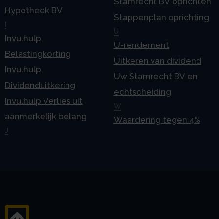
Stamrecht BV oprichten
Hypotheek BV
Stappenplan oprichting
I
U
Invulhulp
U-rendement
Belastingkorting
Uitkeren van dividend
Invulhulp
Uw Stamrecht BV en
Dividenduitkering
echtscheiding
Invulhulp Verlies uit
W
aanmerkelijk belang
Waardering tegen 4%
J