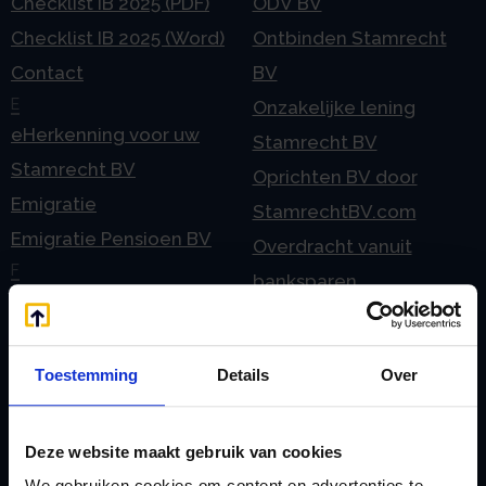
Checklist IB 2025 (PDF)
ODV BV
Checklist IB 2025 (Word)
Ontbinden Stamrecht
Contact
BV
E
Onzakelijke lening
eHerkenning voor uw
Stamrecht BV
Stamrecht BV
Oprichten BV door
Emigratie
StamrechtBV.com
Emigratie Pensioen BV
Overdracht vanuit
F
banksparen
Fiscale waardering
Overgang naar
Flex BV oprichten of
Stamrecht BV
omzetten
Toestemming
Details
Over
P
G
Pensioen BV
Geleidebiljet jaarstukken
Pensioen BV bij
Deze website maakt gebruik van cookies
2023
overlijden
We gebruiken cookies om content en advertenties te