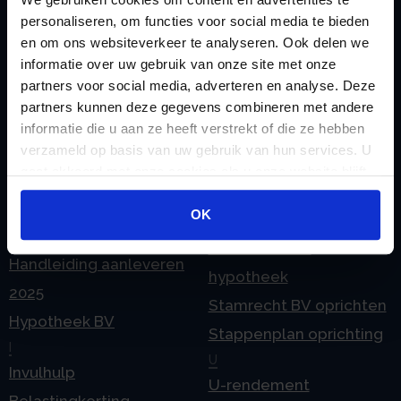
Geleidebiljet jaarstukken
personaliseren, om functies voor social media te bieden
Pensioen BV en
2024
en om ons websiteverkeer te analyseren. Ook delen we
echtscheiding
informatie over uw gebruik van onze site met onze
Geleidebiljet jaarstukken
Pensioen in de
partners voor social media, adverteren en analyse. Deze
2025
partners kunnen deze gegevens combineren met andere
jaarrekening
H
informatie die u aan ze heeft verstrekt of die ze hebben
Prijslijst
Handleiding aanleveren
verzameld op basis van uw gebruik van hun services. U
S
gaat akkoord met onze cookies als u onze website blijft
2023
Spaar BV presentatie
gebruiken.
Handleiding aanleveren
OK
Stamrecht BV
2024
Stamrecht BV
Handleiding aanleveren
hypotheek
2025
Stamrecht BV oprichten
Hypotheek BV
Stappenplan oprichting
I
U
Invulhulp
U-rendement