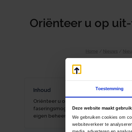
Oriënteer u op ui
Home
/
Nieuws
/
Nie
Toestemming
Inhoud
Oriënteer u op uit-
faseringsmogelijkheden pensioen in
Deze website maakt gebruik
eigen beheer
We gebruiken cookies om cont
websiteverkeer te analyseren
media, adverteren en analys