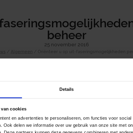
t-faseringsmogelijkheden
beheer
25 november 2016
uws
/
Algemeen
/
Oriënteer u op uit-faseringsmogelijkheden pe
Heeft u pensioen in eigen beheer opgebouw
keuze maken over de afwikkeling hiervan. Daa
Details
het pensioen in eigen beheer afkopen met ee
de nieuwe oudedagsverplichting en ten slotte
 van cookies
geval dient u een weloverwogen keuze te m
ent en advertenties te personaliseren, om functies voor social
. Ook delen we informatie over uw gebruik van onze site met on
e. Deze partners kunnen deze gegevens combineren met andere i