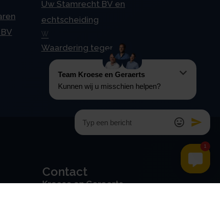
Uw Stamrecht BV en
aren
echtscheiding
 BV
W
Waardering tegen 4%
Contact
Kroese en Geraerts
Belastingadvies BV
Rondweg 103