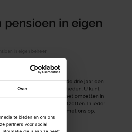
 pensioen in eigen
nsioen in eigen beheer
d? Dan moet u in de komende drie jaar een
rvoor krijgt u drie mogelijkheden. U kunt
Over
n belastingkorting, u kunt het omzetten in
 kunt u het premievrij voortzetten. In ieder
aken. Neem gerust contact met ons op.
 media te bieden en om ons
ze partners voor social
nformatie die u aan ze heeft