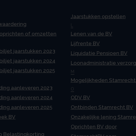
Jaarstukken opstellen
 waardering
L
 oprichten of omzetten
Lenen van de BV
Lijfrente BV
iljet jaarstukken 2023
Liquidatie Pensioen BV
iljet jaarstukken 2024
Loonadministratie verzor
iljet jaarstukken 2025
M
Mogelijkheden Stamrecht
ding aanleveren 2023
O
ding aanleveren 2024
ODV BV
ding aanleveren 2025
Ontbinden Stamrecht BV
eek BV
Onzakelijke lening Stamr
Oprichten BV door
p Belastingkorting