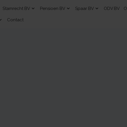
Stamrecht BV
Pensioen BV
Spaar BV
ODV BV
O
Contact