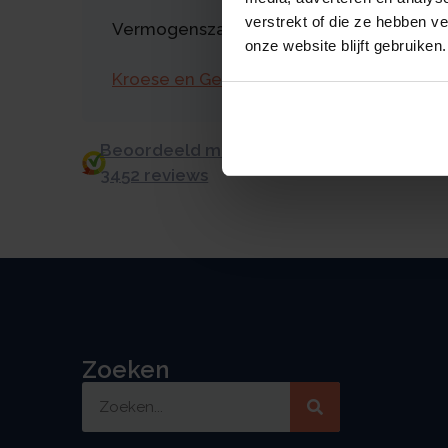
verstrekt of die ze hebben v
Vermogenszaken goed regelen?
onze website blijft gebruiken.
Kroese en Geraerts
Beoordeeld met een 9.0 uit 10 op basis v
3452 reviews
Zoeken