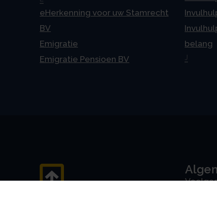
eHerkenning voor uw Stamrecht
Invulhul
BV
Invulhul
Emigratie
belang
J
Emigratie Pensioen BV
Alge
Veelges
Algeme
Disclai