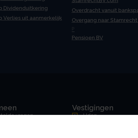
StamrechtBV.com
p Dividenduitkering
Overdracht vanuit banksp
p Verlies uit aanmerkelijk
Overgang naar Stamrecht
P
Pensioen BV
meen
Vestigingen
telde vragen
Uden
ne voorwaarden
Amsterdam
mer
Rotterdam