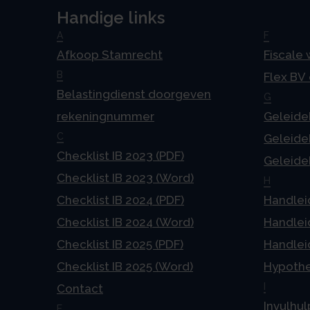
Handige links
A
F
Afkoop Stamrecht
Fiscale
B
Flex BV
Belastingdienst doorgeven
G
rekeningnummer
Geleideb
C
Geleideb
Checklist IB 2023 (PDF)
Geleideb
Checklist IB 2023 (Word)
H
Checklist IB 2024 (PDF)
Handlei
Checklist IB 2024 (Word)
Handlei
Checklist IB 2025 (PDF)
Handlei
Checklist IB 2025 (Word)
Hypoth
I
Contact
Invulhul
E